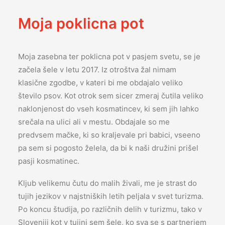
Moja poklicna pot
Moja zasebna ter poklicna pot v pasjem svetu, se je
začela šele v letu 2017. Iz otroštva žal nimam
klasične zgodbe, v kateri bi me obdajalo veliko
število psov. Kot otrok sem sicer zmeraj čutila veliko
naklonjenost do vseh kosmatincev, ki sem jih lahko
srečala na ulici ali v mestu. Obdajale so me
predvsem mačke, ki so kraljevale pri babici, vseeno
pa sem si pogosto želela, da bi k naši družini prišel
pasji kosmatinec.
Kljub velikemu čutu do malih živali, me je strast do
tujih jezikov v najstniških letih peljala v svet turizma.
Po koncu študija, po različnih delih v turizmu, tako v
Sloveniji kot v tujini sem šele, ko sva se s partnerjem