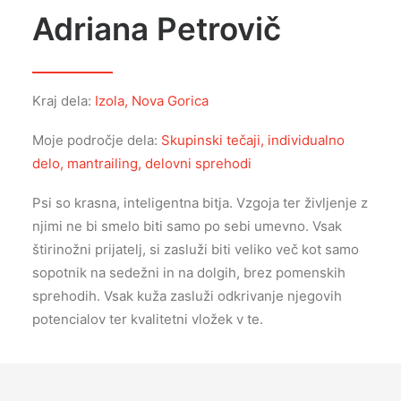
Adriana Petrovič
TRGOVINA
E-UČILNICA
Kraj dela:
Izola, Nova Gorica
PODCAST
Moje področje dela:
Skupinski tečaji, individualno
delo, mantrailing, delovni sprehodi
Psi so krasna, inteligentna bitja. Vzgoja ter življenje z
njimi ne bi smelo biti samo po sebi umevno. Vsak
štirinožni prijatelj, si zasluži biti veliko več kot samo
sopotnik na sedežni in na dolgih, brez pomenskih
sprehodih. Vsak kuža zasluži odkrivanje njegovih
potencialov ter kvalitetni vložek v te.