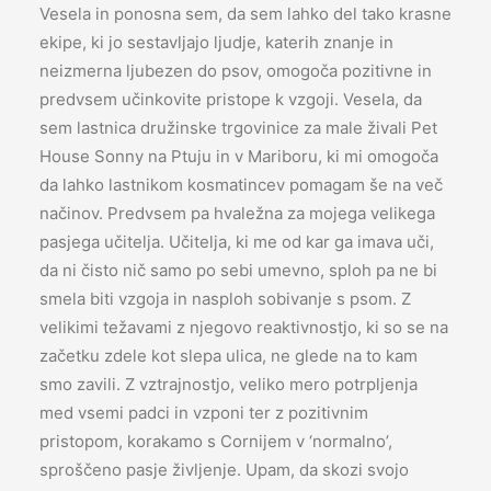
Vesela in ponosna sem, da sem lahko del tako krasne
ekipe, ki jo sestavljajo ljudje, katerih znanje in
neizmerna ljubezen do psov, omogoča pozitivne in
predvsem učinkovite pristope k vzgoji. Vesela, da
sem lastnica družinske trgovinice za male živali Pet
House Sonny na Ptuju in v Mariboru, ki mi omogoča
da lahko lastnikom kosmatincev pomagam še na več
načinov. Predvsem pa hvaležna za mojega velikega
pasjega učitelja. Učitelja, ki me od kar ga imava uči,
da ni čisto nič samo po sebi umevno, sploh pa ne bi
smela biti vzgoja in nasploh sobivanje s psom. Z
velikimi težavami z njegovo reaktivnostjo, ki so se na
začetku zdele kot slepa ulica, ne glede na to kam
smo zavili. Z vztrajnostjo, veliko mero potrpljenja
med vsemi padci in vzponi ter z pozitivnim
pristopom, korakamo s Cornijem v ‘normalno’,
sproščeno pasje življenje. Upam, da skozi svojo