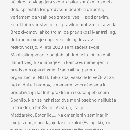
učinkovito vklapljata svoje kratke smrčke in se ob
delu sprostita ter predvsem dodobra utrudita,
verjamem da vsak pes zmore ‘vse’ – pod pravim,
korektnim vodstvom in s pravilno motivacijo seveda.
Brez dvomov lahko trdim, da prav skozi Mantrailing,
delamo največje napredke okrog težav z
reaktivnostjo. V letu 2023 sem začela svoje
Mantrailing znanje poglabljati tudi v tujini, na enih
izmed večjih seminarjev in kampov, namenjenih
predvsem operativnim Mantrailing parom
organizacije INBTI. Tako zdaj vsako leto večkrat za
nekaj dni ali tednov, v namene izobraževanja in
pridobivanja lastnih praktičnih izkušenj obiščem
Španijo, kjer se nahajata dva meni osebno najljubša
inštruktorja ter Švico, Avstrijo, Italijo,
Madžarsko, Estonijo,… Na omenjenih seminarjih
svoje znanje predajajo tako lokalni (Evropski), kot