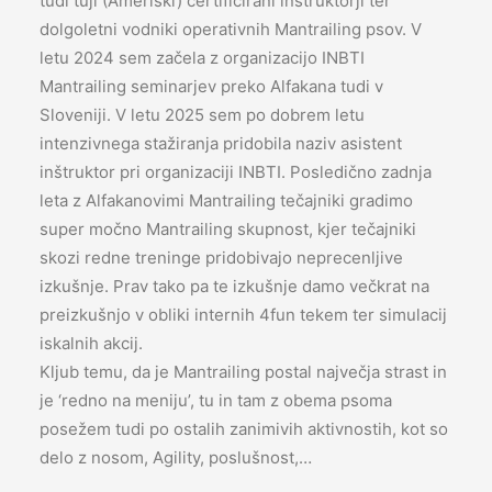
tudi tuji (Ameriški) certificirani inštruktorji ter
dolgoletni vodniki operativnih Mantrailing psov. V
letu 2024 sem začela z organizacijo INBTI
Mantrailing seminarjev preko Alfakana tudi v
Sloveniji. V letu 2025 sem po dobrem letu
intenzivnega stažiranja pridobila naziv asistent
inštruktor pri organizaciji INBTI. Posledično zadnja
leta z Alfakanovimi Mantrailing tečajniki gradimo
super močno Mantrailing skupnost, kjer tečajniki
skozi redne treninge pridobivajo neprecenljive
izkušnje. Prav tako pa te izkušnje damo večkrat na
preizkušnjo v obliki internih 4fun tekem ter simulacij
iskalnih akcij.
Kljub temu, da je Mantrailing postal največja strast in
je ‘redno na meniju’, tu in tam z obema psoma
posežem tudi po ostalih zanimivih aktivnostih, kot so
delo z nosom, Agility, poslušnost,…