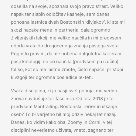
odselila na svoje, spoznala svojo pravo strast. Veliko
napak ter slabih odločitev kasneje, sem danes
ponosna lastnica dveh Bostonskih ‘divjakov’, ki sta mi
skozi napake mene in partnerja, dala ogromno
življenjskih lekcij, me veliko naučila in mi predvsem
odprla vrata do dragocenega znanja pasjega sveta.
Pogosto pravim, da me nobena dolgoletna kariera v
pasji kinologiji ne bo naučila (predvsem pa izučila)
toliko, kot so me lastne zmote, čisto napačni pristopi
k vzgoji ter ogromne posledice le-teh.
Vsaka disciplina, ki jo pasji svet ponuja, me vedno
znova navdušuje ter fascinira. Od leta 2018 je to
predvsem Mantrailing. Bostonski Terier in iskanje
oseb? To bi verjetno bil moj odziv nekaj let nazaj.
Danes, ko vidim kako oba, Zoomy in Corni, v tej
disciplini neverjetno uživata, vneto, zagnano ter