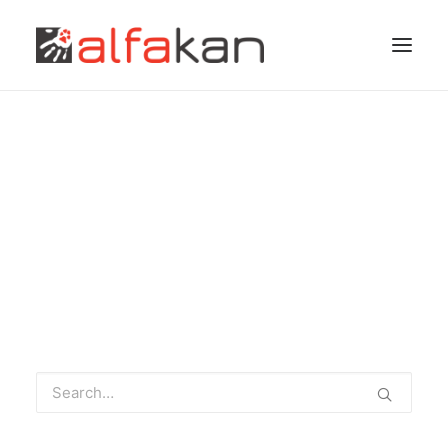
Nedeljska reportaža:
intervju
EKIPA
STORITVE
by Jure Pribičevič
BLOG
CENIK
KONTAKT
Pridruži se nam!