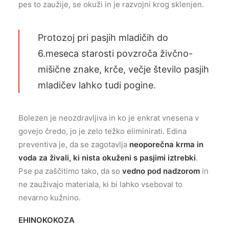
pes to zaužije, se okuži in je razvojni krog sklenjen.
Protozoj pri pasjih mladičih do
6.meseca starosti povzroča živčno-
mišične znake, krče, večje število pasjih
mladičev lahko tudi pogine.
Bolezen je neozdravljiva in ko je enkrat vnesena v
govejo čredo, jo je zelo težko eliminirati. Edina
preventiva je, da se zagotavlja
neoporečna krma in
voda za živali, ki nista okuženi s pasjimi iztrebki
.
Pse pa zaščitimo tako, da so
vedno pod nadzorom
in
ne zauživajo materiala, ki bi lahko vseboval to
nevarno kužnino.
EHINOKOKOZA