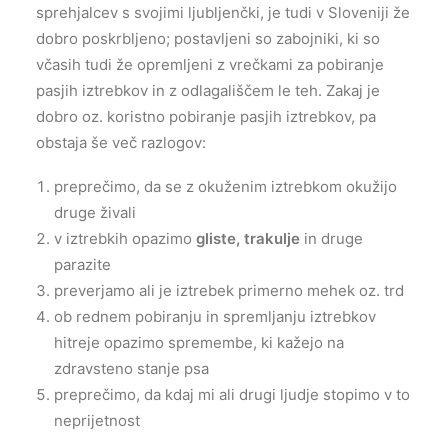
sprehjalcev s svojimi ljubljenčki, je tudi v Sloveniji že
dobro poskrbljeno; postavljeni so zabojniki, ki so
včasih tudi že opremljeni z vrečkami za pobiranje
pasjih iztrebkov in z odlagališčem le teh. Zakaj je
dobro oz. koristno pobiranje pasjih iztrebkov, pa
obstaja še več razlogov:
preprečimo, da se z okuženim iztrebkom okužijo
druge živali
v iztrebkih opazimo
gliste, trakulje
in druge
parazite
preverjamo ali je iztrebek primerno mehek oz. trd
ob rednem pobiranju in spremljanju iztrebkov
hitreje opazimo spremembe, ki kažejo na
zdravsteno stanje psa
preprečimo, da kdaj mi ali drugi ljudje stopimo v to
neprijetnost