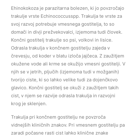
Ehinokokoza je parazitarna bolezen, ki jo povzročajo
trakulje vrste Echinococcusspp. Trakulja te vrste za
svoj razvoj potrebuje vmesnega gostitelja, to so
domači in divji prežvekovalci, izjemoma tudi človek.
Končni gostitelj trakulje so psi, volkovi in lisice.
Odrasla trakulja v končnem gostitelju zajeda v
črevesju, od koder v blatu izloča jajčeca. Z zaužitjem
okužene vode ali krme se okužijo vmesni gostitelji. V
njih se v jetrih, pljučih (izjemoma tudi v možganih)
tvorijo ciste, ki so lahko velike tudi za dojenčkovo
glavico. Končni gostitelj se okuži z zaužitjem takih
cist, v njem se razvije odrasla trakulja in razvojni
krog je sklenjen.
Trakulja pri končnem gostitelju ne povzroča
vidnejših kliničnih znakov. Pri vmesnem gostitelju pa
zaradi počasne rasti cist lahko klinične znake