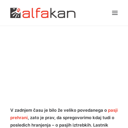
O PASJIH IZTREBKIH
EKIPA
APRIL 24, 2017
|
IN
ALFAKAN INŠTRUKTOR SVETUJE
|
BY
VESNA
ZAPLOTNIK
STORITVE
BLOG
CENIK
KONTAKT
V zadnjem času je bilo že veliko povedanega o
pasji
Pridruži se nam!
prehrani
, zato je prav, da spregovorimo kdaj tudi o
posledich hranjenja – o pasjih iztrebkih. Lastnik