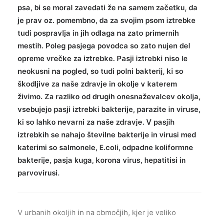
psa, bi se moral zavedati že na samem začetku, da
TRGOVINA
je prav oz. pomembno, da za svojim psom iztrebke
tudi pospravlja in jih odlaga na zato primernih
E-UČILNICA
mestih. Poleg pasjega povodca so zato nujen del
PODCAST
opreme vrečke za iztrebke. Pasji iztrebki niso le
neokusni na pogled, so tudi polni bakterij, ki so
škodljive za naše zdravje in okolje v katerem
živimo. Za razliko od drugih onesnaževalcev okolja,
vsebujejo pasji iztrebki bakterije, parazite in viruse,
ki so lahko nevarni za naše zdravje. V pasjih
iztrebkih se nahajo številne bakterije in virusi med
katerimi so salmonele, E.coli, odpadne koliformne
bakterije, pasja kuga, korona virus, hepatitisi in
parvovirusi.
V urbanih okoljih in na območjih, kjer je veliko