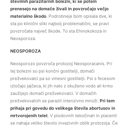
številnih parazitarnih bolezni, ki se potem
prenesejo na domače živali in
povzročajo večjo
materialno škodo
. Podrobneje bom opisala dve, ki
sta po klinični sliki najbolj problematični, se pravi
povzročata največ škode. To sta Ehinokokoza in
Neosporoza.
NEOSPOROZA
Neosporozo povzroča protozoj Neosporacanis. Pri
tej bolezni so psi končni gostitelji, domači
prežvekovalci pa so vmesni gostitelji. Psi s fecesom
izločajo jajčeca, ki jih nato z okuženo vodo ali krmo
zaužijejo domači prežvekovalci. V domačih
prežvekovalcih se parazit intenzivno množi.
Pri tem
prihaja pri govedu do velikega števila abortusov in
mrtvorojenih telet
. V plodovnih tekočinah in placenti
se nahaja veliko število invazivnih oblik protozoja. Če