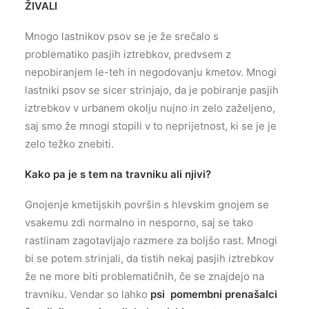
ŽIVALI
Mnogo lastnikov psov se je že srečalo s
problematiko pasjih iztrebkov, predvsem z
nepobiranjem le-teh in negodovanju kmetov. Mnogi
lastniki psov se sicer strinjajo, da je pobiranje pasjih
iztrebkov v urbanem okolju nujno in zelo zaželjeno,
saj smo že mnogi stopili v to neprijetnost, ki se je je
zelo težko znebiti.
Kako pa je s tem na travniku ali njivi?
Gnojenje kmetijskih površin s hlevskim gnojem se
vsakemu zdi normalno in nesporno, saj se tako
rastlinam zagotavljajo razmere za boljšo rast. Mnogi
bi se potem strinjali, da tistih nekaj pasjih iztrebkov
že ne more biti problematičnih, če se znajdejo na
travniku. Vendar so lahko
psi pomembni prenašalci