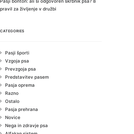
Pasji bonton: ali si odgovoren skrbnik psa? 8
pravil za življenje v družbi
CATEGORIES
Pasji športi
Vzgoja psa
Prevzgoja psa
Predstavitev pasem
Pasja oprema
Razno
Ostalo
Pasja prehrana
Novice
Nega in zdravje psa
Alfakan sistem