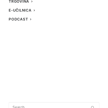
TRGOVINA
E-UČILNICA
PODCAST
Nevarnosti, ki pretijo na
psa v naravi
by Nadja Žlender