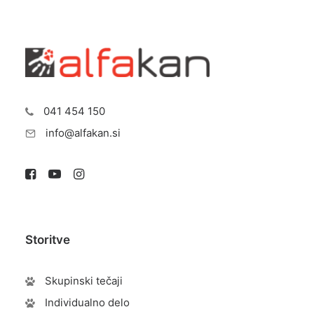
041 454 150
info@alfakan.si
Storitve
Skupinski tečaji
Individualno delo