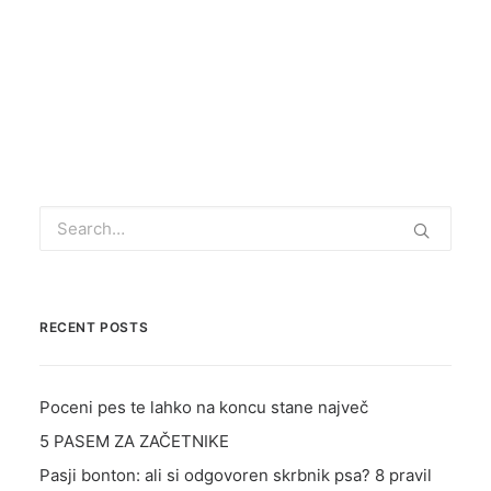
by Veronika Valentin
TRGOVINA
E-UČILNICA
PODCAST
RECENT POSTS
Poceni pes te lahko na koncu stane največ
5 PASEM ZA ZAČETNIKE
Pasji bonton: ali si odgovoren skrbnik psa? 8 pravil