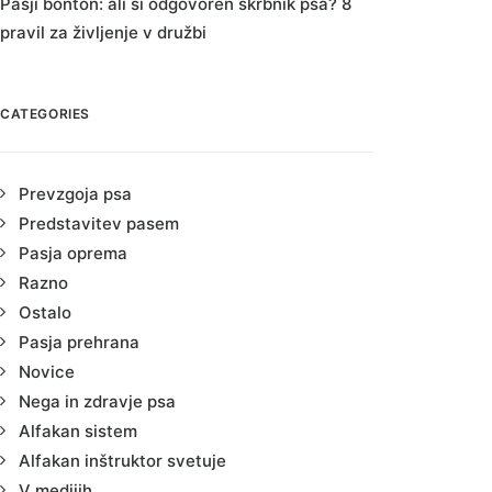
Pasji bonton: ali si odgovoren skrbnik psa? 8
pravil za življenje v družbi
CATEGORIES
Prevzgoja psa
Predstavitev pasem
Pasja oprema
Razno
Ostalo
Pasja prehrana
Novice
Nega in zdravje psa
Alfakan sistem
Alfakan inštruktor svetuje
V medijih