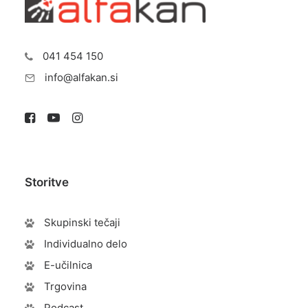
041 454 150
info@alfakan.si
Storitve
Skupinski tečaji
Individualno delo
E-učilnica
Trgovina
Podcast