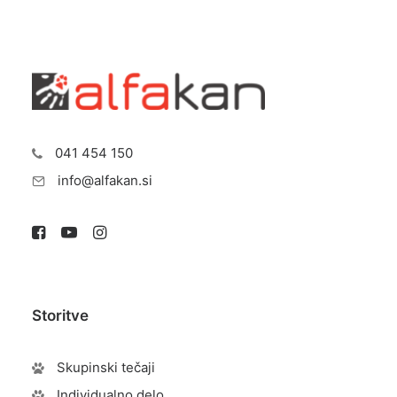
041 454 150
info@alfakan.si
Storitve
Skupinski tečaji
Individualno delo