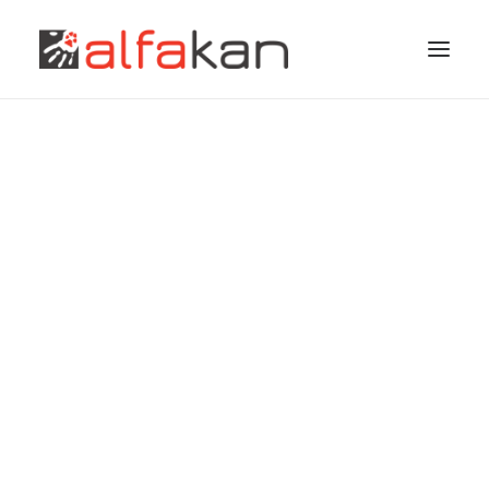
EKIPA
STORITVE
BLOG
CENIK
KONTAKT
Kako poskrbeti za nego in
dobro počutje psa
Pridruži se nam!
pozimi?