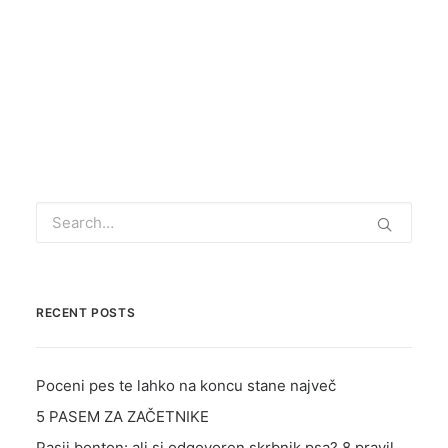
by Tinkara Bezovšek
TRGOVINA
E-UČILNICA
PODCAST
RECENT POSTS
Poceni pes te lahko na koncu stane največ
5 PASEM ZA ZAČETNIKE
Pasji bonton: ali si odgovoren skrbnik psa? 8 pravil